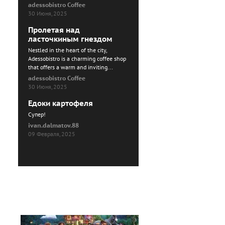
adessobistro Coffee
30 Июня, 2025
Пролетая над
ласточкиным гнездом
Nestled in the heart of the city,
Adessobistro is a charming coffee shop
that offers a warm and inviting...
adessobistro Coffee
30 Июня, 2025
Едоки картофеля
Cупер!
ivan.dalmatov.88
09 Февраля, 2025