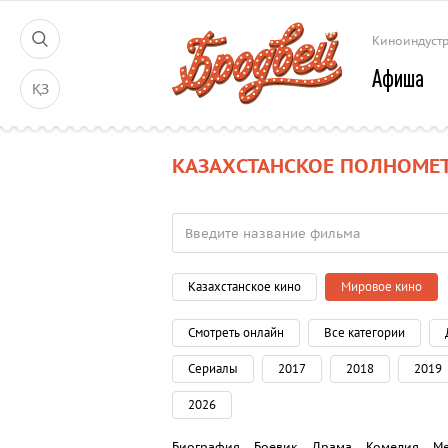
Киноиндуст
Афиша
ҚЗ
КАЗАХСТАНСКОЕ ПОЛНОМЕ
Казахстанское кино
Мировое кино
Смотреть онлайн
Все категории
Сериалы
2017
2018
2019
2026
Биография
Боевик
Драма
Комедия
М