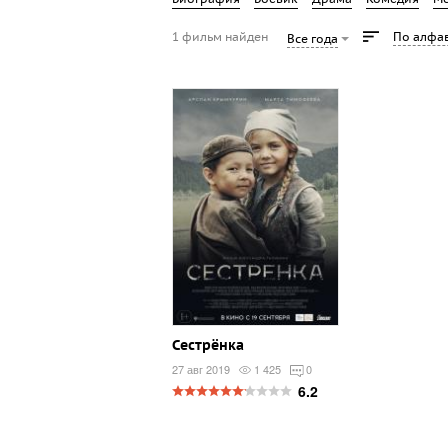
1 фильм найден
По алфа
Все года
Сестрёнка
27 авг 2019
1 425
0
6.2