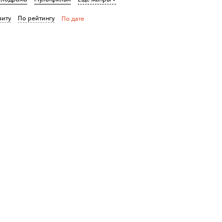
виту
По рейтингу
По дате