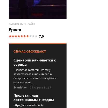
СМОТРЕТЬ ОНЛАЙН
Еркек
7.0
СЕЙЧАС ОБСУЖДАЮТ
Сценарий начинается с
сердца
Полностью согласен. Поэтому
казахстанское кино интересно
смотреть, есть сюжет, есть уроки и
есть хорошие...
Stanislav
28 Апреля 11:13
Пролетая над
ласточкиным гнездом
https://adessobistro.net/