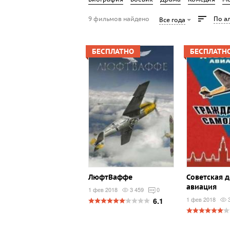
9 фильмов найдено
По а
Все года
БЕСПЛАТНО
БЕСПЛАТН
ЛюфтВаффе
Советская 
авиация
1 фев 2018
3 459
0
1 фев 2018
6.1