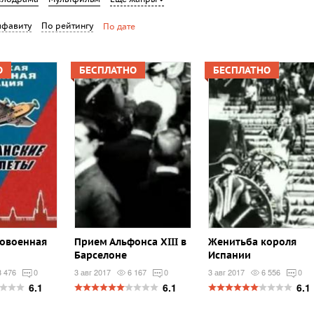
лфавиту
По рейтингу
По дате
О
БЕСПЛАТНО
БЕСПЛАТНО
довоенная
Прием Альфонса XIII в
Женитьба короля
Барселоне
Испании
3 476
0
3 авг 2017
6 167
0
3 авг 2017
6 556
0
6.1
6.1
6.1