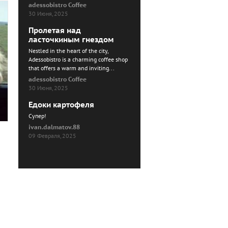
adessobistro Coffee
30 Июня, 2025
Пролетая над
ласточкиным гнездом
Nestled in the heart of the city,
Adessobistro is a charming coffee shop
that offers a warm and inviting...
adessobistro Coffee
30 Июня, 2025
Едоки картофеля
Cупер!
ivan.dalmatov.88
09 Февраля, 2025