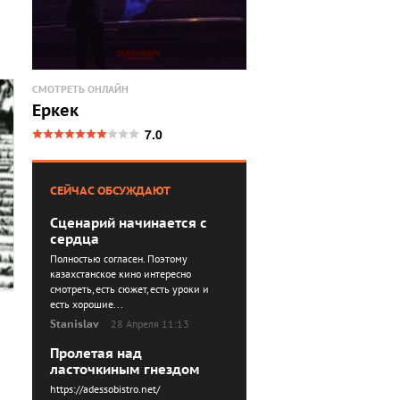
СМОТРЕТЬ ОНЛАЙН
Еркек
7.0
СЕЙЧАС ОБСУЖДАЮТ
Сценарий начинается с
сердца
Полностью согласен. Поэтому
казахстанское кино интересно
смотреть, есть сюжет, есть уроки и
есть хорошие...
Stanislav
28 Апреля 11:13
Пролетая над
ласточкиным гнездом
https://adessobistro.net/