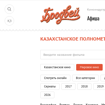
Киноиндуст
Афиша
ҚЗ
КАЗАХСТАНСКОЕ ПОЛНОМЕ
Казахстанское кино
Мировое кино
Смотреть онлайн
Все категории
Сериалы
2017
2018
2019
2026
Биография
Боевик
Драма
Комедия
М