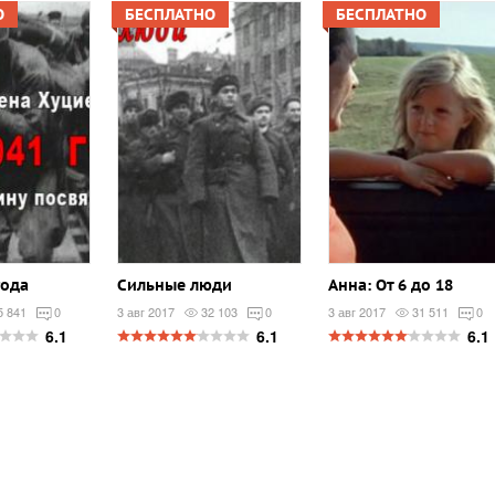
О
БЕСПЛАТНО
БЕСПЛАТНО
года
Сильные люди
Анна: От 6 до 18
5 841
0
3 авг 2017
32 103
0
3 авг 2017
31 511
0
6.1
6.1
6.1