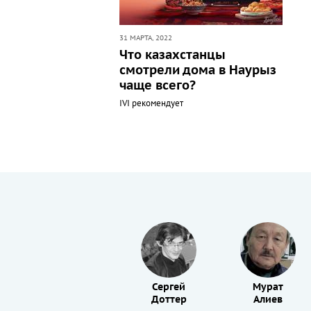
31 МАРТА, 2022
Что казахстанцы
смотрели дома в Наурыз
чаще всего?
IVI рекомендует
Гульшарат
Сергей
Мурат
Джубаева
Доттер
Алиев