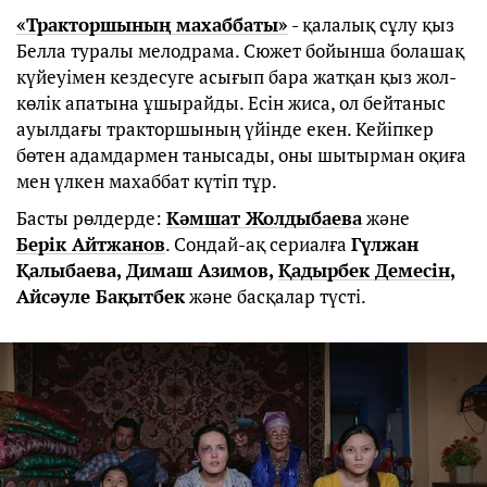
«Тракторшының махаббаты»
- қалалық сұлу қыз
Белла туралы мелодрама. Сюжет бойынша болашақ
күйеуімен кездесуге асығып бара жатқан қыз жол-
көлік апатына ұшырайды. Есін жиса, ол бейтаныс
ауылдағы тракторшының үйінде екен. Кейіпкер
бөтен адамдармен танысады, оны шытырман оқиға
мен үлкен махаббат күтіп тұр.
Басты рөлдерде:
Кәмшат Жолдыбаева
және
Берік Айтжанов
. Сондай-ақ сериалға
Гүлжан
Қалыбаева, Димаш Азимов,
Қадырбек Демесін
,
Айсәуле Бақытбек
және басқалар түсті.