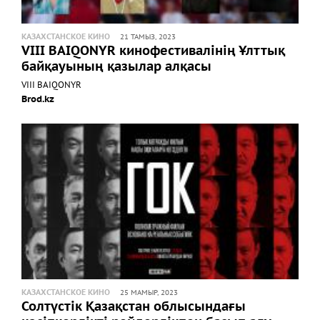
КАЗАХСТАНСКОЕ КИНО
21 ТАМЫЗ, 2023
VIII BAIQONYR кинофестивалінің Ұлттық
байқауының қазылар алқасы
VIII BAIQONYR
Brod.kz
КАЗАХСТАНСКОЕ КИНО
25 МАМЫР, 2023
Солтүстік Қазақстан облысындағы