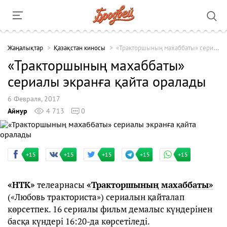
Жаңалықтар
Қазақстан киносы
«Тракторшының махаббаты» сериалы экранға қайта оралады
«Тракторшының махаббаты»
сериалы экранға қайта оралады
6 Февраля, 2017
Айнур
4 713
0
+15
+15
+15
+15
+15
«НТК»
телеарнасы
«Тракторшының махаббаты»
(«Любовь тракториста») сериалын қайталап
көрсетпек. 16 сериалы фильм демалыс күндерінен
басқа күндері 16:20-да көрсетіледі.