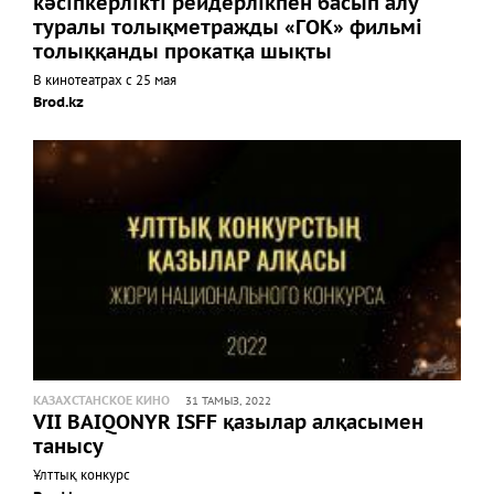
кәсіпкерлікті рейдерлікпен басып алу
туралы толықметражды «ГОК» фильмі
толыққанды прокатқа шықты
В кинотеатрах с 25 мая
Brod.kz
КАЗАХСТАНСКОЕ КИНО
31 ТАМЫЗ, 2022
VII BAIQONYR ISFF қазылар алқасымен
танысу
Ұлттық конкурс