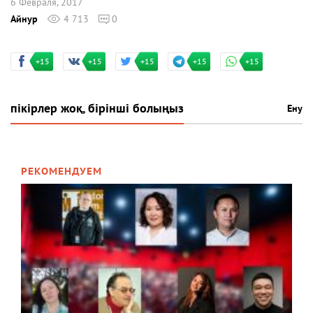
6 Февраля, 2017
Айнур
4 713
0
+15
+15
+15
+15
+15
пікірлер жоқ, бірінші болыңыз
Ену
РЕКОМЕНДУЕМ