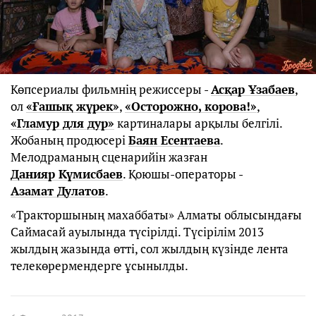
Көпсериалы фильмнің режиссеры -
Асқар Ұзабаев
,
ол
«Ғашық жүрек»
,
«Осторожно, корова!»
,
«Гламур для дур»
картиналары арқылы белгілі.
Жобаның продюсері
Баян Есентаева
.
Мелодраманың сценарийін жазған
Данияр Күмисбаев
. Қоюшы-операторы -
Азамат Дулатов
.
«Тракторшының махаббаты» Алматы облысындағы
Саймасай ауылында түсірілді. Түсірілім 2013
жылдың жазында өтті, сол жылдың күзінде лента
телекөрермендерге ұсынылды.