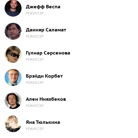
Джефф Веспа
РЕЖИССЕР
Данияр Саламат
РЕЖИССЕР
Гүлнар Сәрсенова
РЕЖИССЕР
Брэйди Корбет
РЕЖИССЕР
Ален Ниязбеков
РЕЖИССЕР
Яна Тюлькина
РЕЖИССЕР