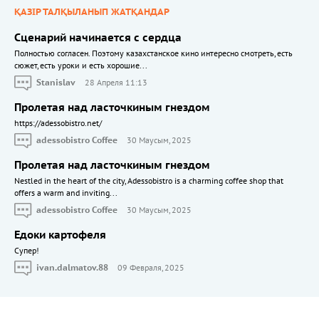
ҚАЗІР ТАЛҚЫЛАНЫП ЖАТҚАНДАР
Сценарий начинается с сердца
Полностью согласен. Поэтому казахстанское кино интересно смотреть, есть
сюжет, есть уроки и есть хорошие...
Stanislav
28 Апреля 11:13
Пролетая над ласточкиным гнездом
https://adessobistro.net/
adessobistro Coffee
30 Маусым, 2025
Пролетая над ласточкиным гнездом
Nestled in the heart of the city, Adessobistro is a charming coffee shop that
offers a warm and inviting...
adessobistro Coffee
30 Маусым, 2025
Едоки картофеля
Cупер!
ivan.dalmatov.88
09 Февраля, 2025