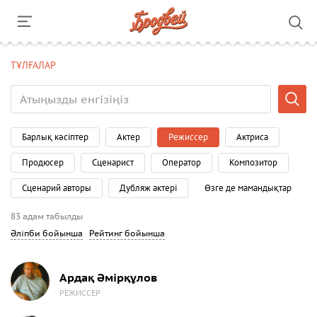
ТҰЛҒАЛАР
Барлық кәсіптер
Актер
Режиссер
Актриса
Продюсер
Сценарист
Оператор
Композитор
Сценарий авторы
Дубляж актері
Өзге де мамандықтар
83 адам табылды
Әліпби бойынша
Рейтинг бойынша
Ардақ Әмірқұлов
РЕЖИССЕР