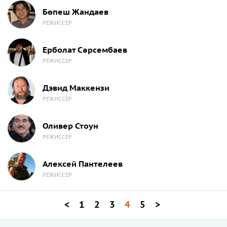
Бөпеш Жандаев
РЕЖИССЕР
Ерболат Сәрсембаев
РЕЖИССЕР
Дэвид Маккензи
РЕЖИССЕР
Оливер Стоун
РЕЖИССЕР
Алексей Пантелеев
РЕЖИССЕР
<
1
2
3
4
5
>