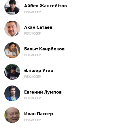
Айбек Жансейітов
РЕЖИССЕР
Ақан Сатаев
РЕЖИССЕР
Бахыт Каирбеков
РЕЖИССЕР
Әлішер Утев
РЕЖИССЕР
Евгений Лумпов
РЕЖИССЕР
Иван Пассер
РЕЖИССЕР