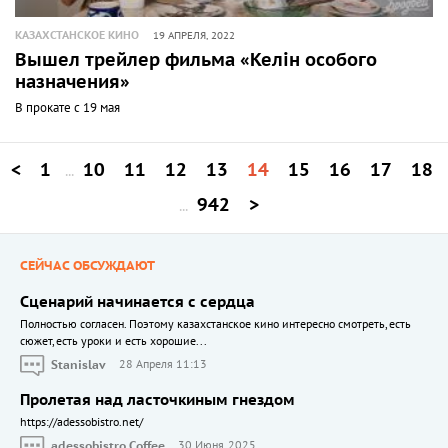
КАЗАХСТАНСКОЕ КИНО
19 АПРЕЛЯ, 2022
Вышел трейлер фильма «Keлiн особого
назначения»
В прокате с 19 мая
<
1
10
11
12
13
14
15
16
17
18
...
942
>
...
СЕЙЧАС ОБСУЖДАЮТ
Сценарий начинается с сердца
Полностью согласен. Поэтому казахстанское кино интересно смотреть, есть
сюжет, есть уроки и есть хорошие...
Stanislav
28 Апреля 11:13
Пролетая над ласточкиным гнездом
https://adessobistro.net/
adessobistro Coffee
30 Июня, 2025