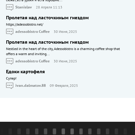
сюжет, есть уроки и есть хорошие...
Stanislav
28 Апреля 11:13
Пролетая над ласточкиным гнездом
https://adessobistro.net/
adessobistro Coffee
30 Июня, 2025
Пролетая над ласточкиным гнездом
Nestled in the heart of the city, Adessobistro is a charming coffee shop that
offers a warm and inviting...
adessobistro Coffee
30 Июня, 2025
Едоки картофеля
Cупер!
ivan.dalmatov.88
09 Февраля, 2025