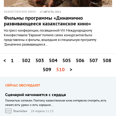
КАЗАХСТАНСКОЕ КИНО
17 АВГУСТА, 2012
Фильмы программы «Динамично
развивающееся казахстанское кино»
На пресс-конференции, посвященной VIII Международному
Кинофестивалю "Евразия" помимо самих конкурсантов были
представлены и фильмы, вошедшие в специальную программу
"Динамично развивающееся...
<
1
502
503
504
505
506
507
508
...
509
510
>
СЕЙЧАС ОБСУЖДАЮТ
Сценарий начинается с сердца
Полностью согласен. Поэтому казахстанское кино интересно смотреть, есть
сюжет, есть уроки и есть хорошие...
Stanislav
28 Апреля 11:13