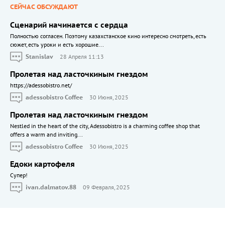
СЕЙЧАС ОБСУЖДАЮТ
Сценарий начинается с сердца
Полностью согласен. Поэтому казахстанское кино интересно смотреть, есть
сюжет, есть уроки и есть хорошие...
Stanislav
28 Апреля 11:13
Пролетая над ласточкиным гнездом
https://adessobistro.net/
adessobistro Coffee
30 Июня, 2025
Пролетая над ласточкиным гнездом
Nestled in the heart of the city, Adessobistro is a charming coffee shop that
offers a warm and inviting...
adessobistro Coffee
30 Июня, 2025
Едоки картофеля
Cупер!
ivan.dalmatov.88
09 Февраля, 2025