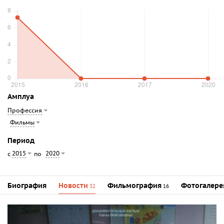
Амплуа
Профессия
Фильмы
Период
2015
2020
с
по
Биография
Новости
Фильмография
Фотогалере
32
16