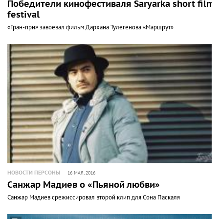
Победители кинофестиваля Saryarka short film
festival
«Гран-при» завоевал фильм Дархана Тулегенова «Маршрут»
НОВОСТИ ПЕРСОНЫ
16 МАЯ, 2016
Санжар Мадиев о «Пьяной любви»
Санжар Мадиев срежиссировал второй клип для Сона Паскаля