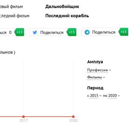
рвый фильм
Дальнобойщик
следний фильм
Последний корабль
Поделиться
ться
0
Поделиться
+15
+15
+15
ильмов )
Амплуа
Профессия
Фильмы
Период
с
по
2015
2020