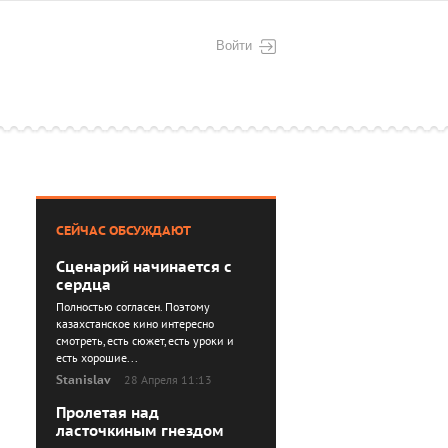
Войти
СЕЙЧАС ОБСУЖДАЮТ
Сценарий начинается с
сердца
Полностью согласен. Поэтому
казахстанское кино интересно
смотреть, есть сюжет, есть уроки и
есть хорошие...
Stanislav
28 Апреля 11:13
Пролетая над
ласточкиным гнездом