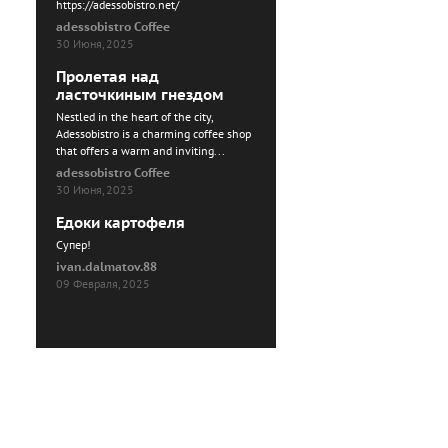
https://adessobistro.net/
adessobistro Coffee
30 Июня, 2025
Пролетая над
ласточкиным гнездом
Nestled in the heart of the city,
Adessobistro is a charming coffee shop
that offers a warm and inviting...
adessobistro Coffee
30 Июня, 2025
Едоки картофеля
Cупер!
ivan.dalmatov.88
09 Февраля, 2025