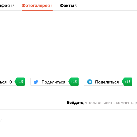
афия
Фотогалерея
Факты
16
1
3
Поделиться
ться
0
Поделиться
+15
+15
+15
Войдите
, чтобы оставить коммента
9