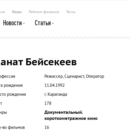
рия
Люди
Рейтинг фильмов
Тесты
Новости
Статьи
анат Бейсекеев
офессия
Режиссер, Сценарист, Оператор
та рождения
11.04.1992
сто рождения
г. Караганда
т
178
нры
Документальный
,
короткометражное кино
л-во фильмов
16