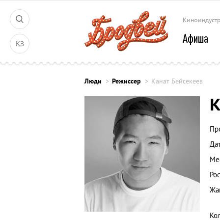
Киноиндуст
Афиша
ҚЗ
Люди
Режиссер
Канат Бейсекеев
К
Пр
Да
Ме
Рос
Жа
Ко