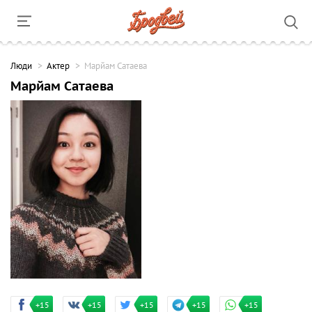
Люди
Актер
Марйам Сатаева
Марйам Сатаева
+15
+15
+15
+15
+15