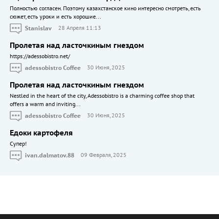
Полностью согласен. Поэтому казахстанское кино интересно смотреть, есть
сюжет, есть уроки и есть хорошие...
Stanislav
28 Апреля 11:13
Пролетая над ласточкиным гнездом
https://adessobistro.net/
adessobistro Coffee
30 Июня, 2025
Пролетая над ласточкиным гнездом
Nestled in the heart of the city, Adessobistro is a charming coffee shop that
offers a warm and inviting...
adessobistro Coffee
30 Июня, 2025
Едоки картофеля
Cупер!
ivan.dalmatov.88
09 Февраля, 2025