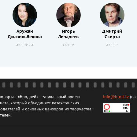
Аружан
Игорь
Дмитрий
Джазильбекова
Личадеев
Скирта
АКТРИСА
АКТЕР
АКТЕР
опортал «Бродвей» – уникальный проект
info@brod.kz
(по
нета, который объединяет казахстанских
одеятелей и основных цензоров их творчества –
телей.