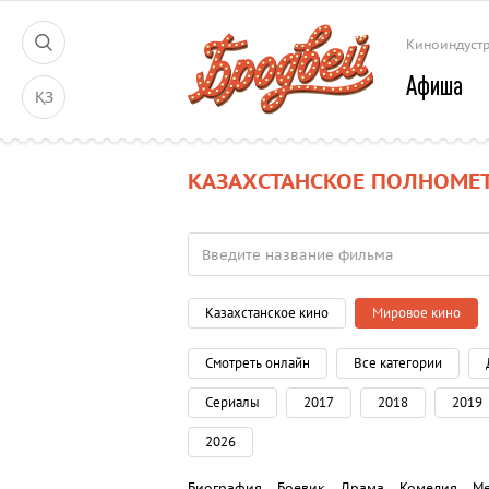
Киноиндуст
Афиша
ҚЗ
КАЗАХСТАНСКОЕ ПОЛНОМЕ
Казахстанское кино
Мировое кино
Смотреть онлайн
Все категории
Сериалы
2017
2018
2019
2026
Биография
Боевик
Драма
Комедия
М