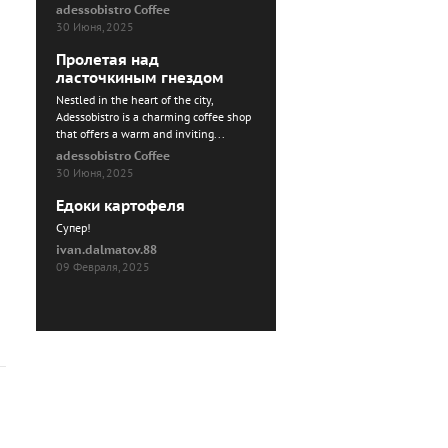
adessobistro Coffee
30 Июня, 2025
Пролетая над
ласточкиным гнездом
Nestled in the heart of the city,
Adessobistro is a charming coffee shop
that offers a warm and inviting...
adessobistro Coffee
30 Июня, 2025
Едоки картофеля
Cупер!
ivan.dalmatov.88
09 Февраля, 2025