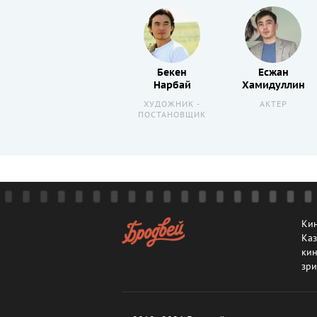
Кадырбек
Бекен
Есжан
Демесин
Нарбай
Хамидуллин
АКТЕР
ХУДОЖНИК -
АКТЕР
ПОСТАНОВЩИК
Кин
Каз
кин
зри