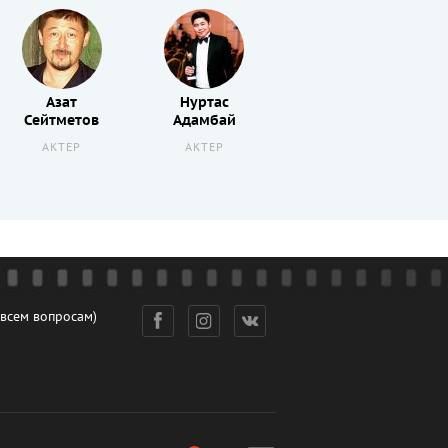
Азат
Нуртас
Кадырбек
Сейтметов
Адамбай
Демесин
АКТЕР
АКТЕР
АКТЕР
 всем вопросам)