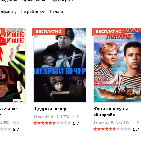
алфавиту
По рейтингу
По дате
О
БЕСПЛАТНО
БЕСПЛАТНО
альчише-
Щедрый вечер
Юнга со шхуны
е
«Колумб»
19 июн 2018
1 772
0
2 362
0
19 июн 2018
2 195
0
5.7
5.7
5.7