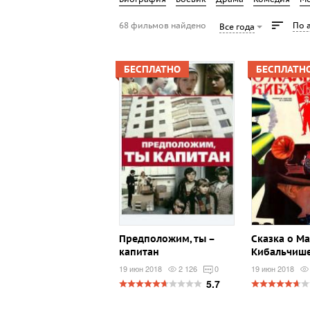
68 фильмов найдено
По 
Все года
БЕСПЛАТНО
БЕСПЛАТН
Предположим, ты –
Сказка о М
капитан
Кибальчиш
19 июн 2018
2 126
0
19 июн 2018
5.7