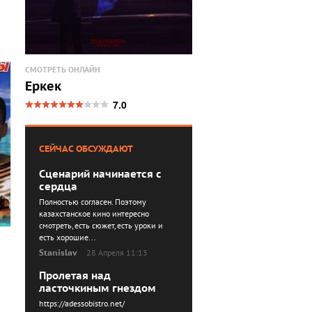
СМОТРЕТЬ ОНЛАЙН
Еркек
7.0
СЕЙЧАС ОБСУЖДАЮТ
Сценарий начинается с
сердца
Полностью согласен. Поэтому
казахстанское кино интересно
смотреть, есть сюжет, есть уроки и
есть хорошие...
Stanislav
28 Апреля 11:13
Пролетая над
ласточкиным гнездом
https://adessobistro.net/