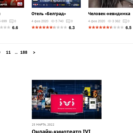
н
Отель «Белград»
Человек-невидимка
5 699
0
4 фев 2020
5 740
0
4 фев 2020
3 362
0
6.6
6.3
6.5
0
11
...
188
>
25 МАРТА, 2022
Онлайн-кинотеатр IVI