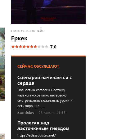
СМОТРЕТЬ ОНЛАЙН
Еркек
7.0
СЕЙЧАС ОБСУЖДАЮТ
Сценарий начинается с
сердца
Полностью согласен. Поэтому
казахстанское кино интересно
смотреть, есть сюжет, есть уроки и
есть хорошие...
Stanislav
28 Апреля 11:13
Пролетая над
ласточкиным гнездом
https://adessobistro.net/