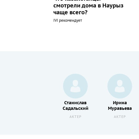
смотрели дома в Наурыз
чаще всего?
IVI рекомендует
Людмила
Станислав
Ирина
в
Целиковская
Садальский
Муравьева
АКТЕР
АКТЕР
АКТЕР