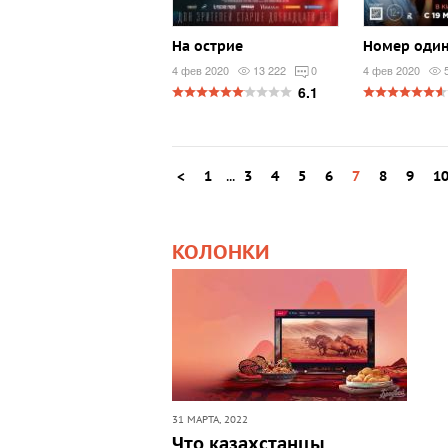
На острие
Номер оди
4 фев 2020
13 222
0
4 фев 2020
6.1
<
1
...
3
4
5
6
7
8
9
1
КОЛОНКИ
31 МАРТА, 2022
Что казахстанцы