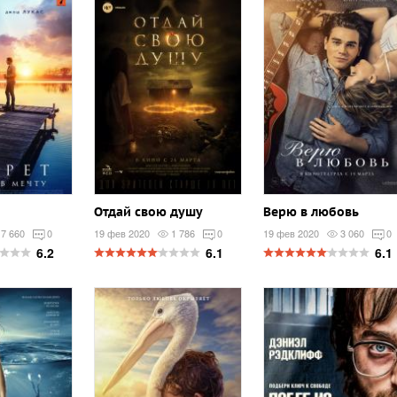
Отдай свою душу
Верю в любовь
7 660
0
19 фев 2020
1 786
0
19 фев 2020
3 060
0
6.2
6.1
6.1