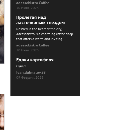
adessobistro Coffee
30 Июня, 2025
Пролетая над
ласточкиным гнездом
Nestled in the heart of the city,
Adessobistro is a charming coffee shop
that offers a warm and inviting...
adessobistro Coffee
30 Июня, 2025
Едоки картофеля
Cупер!
ivan.dalmatov.88
09 Февраля, 2025