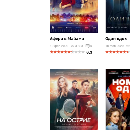
Афера в Майами
Один вдох
19 фев 2020
3 323
0
18 фев 2020
6.3