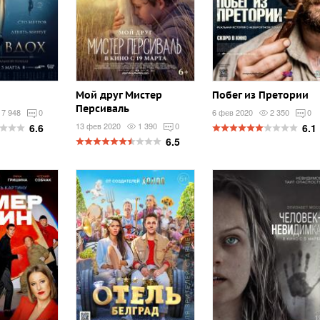
Мой друг Мистер
Побег из Претории
Персиваль
7 948
0
6 фев 2020
2 350
0
13 фев 2020
1 390
0
6.6
6.1
6.5