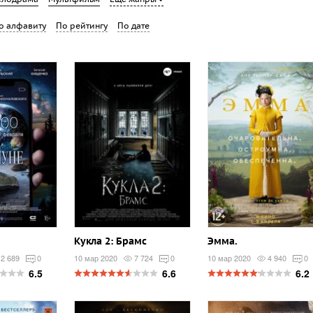
о алфавиту
По рейтингу
По дате
Кукла 2: Брамс
Эмма.
2 689
0
10 мар 2020
7 724
0
10 мар 2020
4 940
0
6.5
6.6
6.2