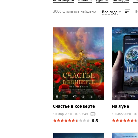
3005 фильмов найдено
П
Все года
Счастье в конверте
На Луне
10 мар 2020
2 249
0
10 мар 2020
6.5