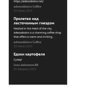
https://adessobistro.net/
adessobistro Coffee
30 Июня, 2025
Пролетая над
ласточкиным гнездом
Nestled in the heart of the city,
Adessobistro is a charming coffee shop
that offers a warm and inviting...
adessobistro Coffee
30 Июня, 2025
Едоки картофеля
Cупер!
ivan.dalmatov.88
09 Февраля, 2025