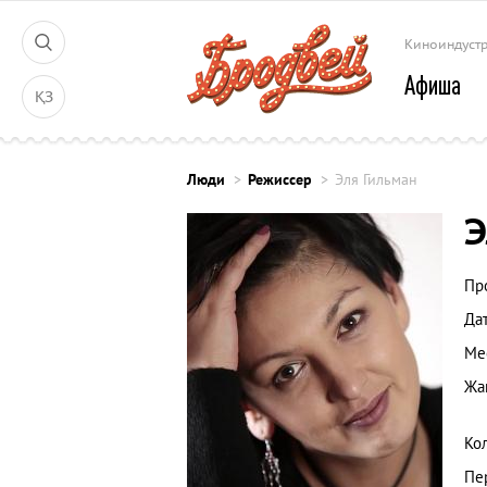
Киноиндуст
Афиша
ҚЗ
Люди
Режиссер
Эля Гильман
Э
Пр
Да
Ме
Жа
Ко
Пе