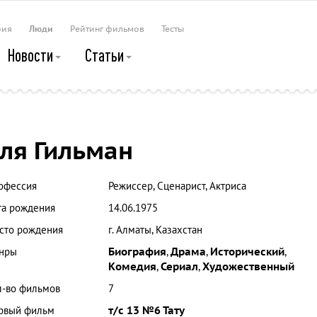
рия
Люди
Рейтинг фильмов
Тесты
Новости
Статьи
ля Гильман
офессия
Режиссер, Сценарист, Актриса
та рождения
14.06.1975
сто рождения
г. Алматы, Казахстан
нры
Биография
,
Драма
,
Исторический
,
Комедия
,
Сериал
,
Художественный
л-во фильмов
7
рвый фильм
т/с 13 №6 Тату