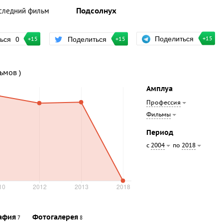
следний фильм
Подсолнух
Поделиться
ться
0
Поделиться
+15
+15
+15
льмов )
Амплуа
Профессия
Фильмы
Период
с
по
2004
2018
афия
Фотогалерея
7
8