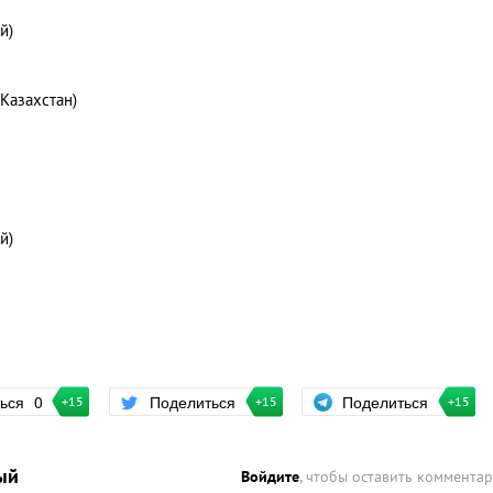
й)
 Казахстан)
й)
Поделиться
ться
0
Поделиться
+15
+15
+15
ый
Войдите
, чтобы оставить коммента