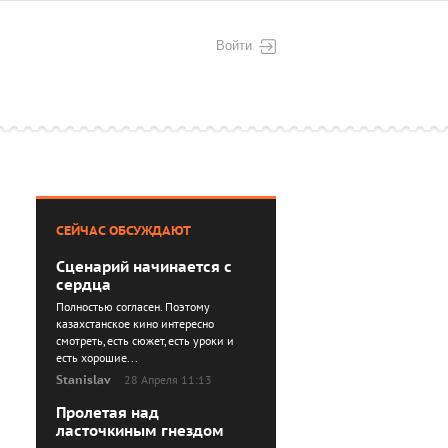
Войти
СЕЙЧАС ОБСУЖДАЮТ
Сценарий начинается с
сердца
Полностью согласен. Поэтому
казахстанское кино интересно
смотреть, есть сюжет, есть уроки и
есть хорошие...
Stanislav
28 Апреля 11:13
Пролетая над
ласточкиным гнездом