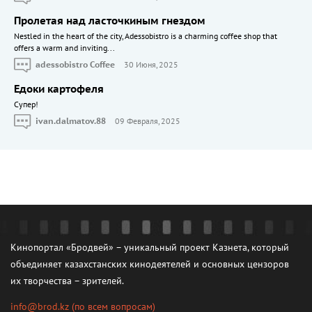
Пролетая над ласточкиным гнездом
Nestled in the heart of the city, Adessobistro is a charming coffee shop that
offers a warm and inviting...
adessobistro Coffee
30 Июня, 2025
Едоки картофеля
Cупер!
ivan.dalmatov.88
09 Февраля, 2025
Кинопортал «Бродвей» – уникальный проект Казнета, который
объединяет казахстанских кинодеятелей и основных цензоров
их творчества – зрителей.
info@brod.kz
(по всем вопросам)