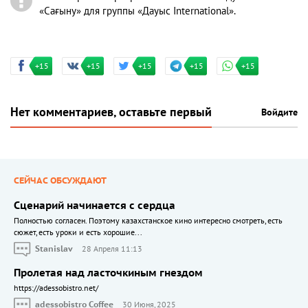
«Сағыну» для группы «Дауыс International».
+15
+15
+15
+15
+15
Нет комментариев, оставьте первый
Войдите
СЕЙЧАС ОБСУЖДАЮТ
Сценарий начинается с сердца
Полностью согласен. Поэтому казахстанское кино интересно смотреть, есть
сюжет, есть уроки и есть хорошие...
Stanislav
28 Апреля 11:13
Пролетая над ласточкиным гнездом
https://adessobistro.net/
adessobistro Coffee
30 Июня, 2025