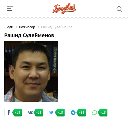
Люди
Режиссер
Рашид Сулейменов
Рашид Сулейменов
+15
+15
+15
+15
+15