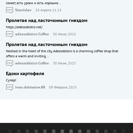
сюжет, есть уроки и есть хорошие...
Stanislav
28 Апреля 11:13
Пролетая над ласточкиным гнездом
https://adessobistro.net/
adessobistro Coffee
30 Июня, 2025
Пролетая над ласточкиным гнездом
Nestled in the heart of the city, Adessobistro is a charming coffee shop that
offers a warm and inviting...
adessobistro Coffee
30 Июня, 2025
Едоки картофеля
Cупер!
ivan.dalmatov.88
09 Февраля, 2025