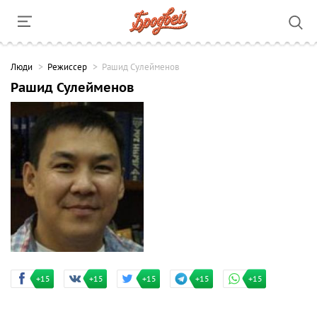
Люди
Режиссер
Рашид Сулейменов
Рашид Сулейменов
+15
+15
+15
+15
+15