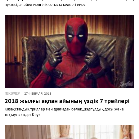
нүктесі, ал әйел мәңгілік соғыста кедергі емес
ПІКІРЛЕР
27 ФЕВРАЛЯ, 2018
2018 жылғы ақпан айының үздік 7 трейлері
Қазақстандық триллер мен драмадан бөлек, Дэдпулдың досы және
тоқтаусыз қарт Круз