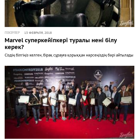
ПІКІРЛЕР
13 ФЕВРАЛЯ, 2018
Marvel суперкейіпкері туралы нені білу
керек?
Сіздің білгіңіз келген, бірақ сұрауға қорыққан нәрсеңіздің бәрі айтылады