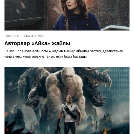
ПІКІРЛЕР
3 ҚАЗАН, 2018
Авторлар «Айка» жайлы
Самал Еслямова есімі осы жылдың мамыр айынан бастап, Қазақстанға
ғана емес, күллі әлемге таныс есім бола бастады