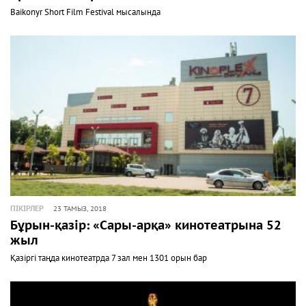
Baikonyr Short Film Festival мысалында
ПІКІРЛЕР
23 ТАМЫЗ, 2018
Бұрын-қазір: «Сары-арқа» кинотеатрына 52
жыл
Қазіргі таңда кинотеатрда 7 зал мен 1301 орын бар