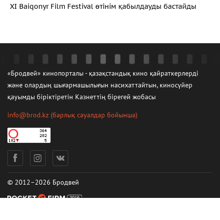
XI Baiqonyr Film Festival өтінім қабылдауды бастайды
«Бродвей» кинопорталы - қазақстандық кино қайраткерлерді
және олардың шығармашылығын насихаттайтын, киносүйер
қауымды біріктіретін Казнеттің бірегей жобасы
info@brod.kz
(барлық сауалдар бойынша)
© 2012–2026 Бродвей