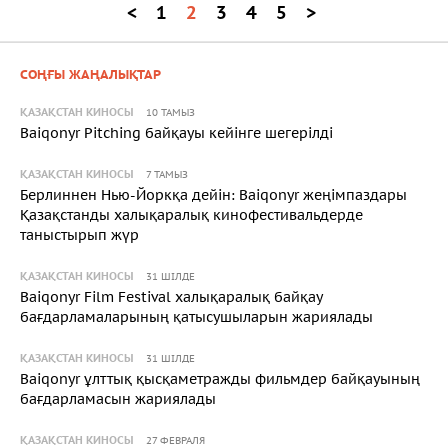
<
1
2
3
4
5
>
СОҢҒЫ ЖАҢАЛЫҚТАР
ҚАЗАҚСТАН КИНОСЫ
10 ТАМЫЗ
Baiqonyr Pitching байқауы кейінге шегерілді
ҚАЗАҚСТАН КИНОСЫ
7 ТАМЫЗ
Берлиннен Нью-Йоркқа дейін: Baiqonyr жеңімпаздары
Қазақстанды халықаралық кинофестивальдерде
таныстырып жүр
ҚАЗАҚСТАН КИНОСЫ
31 ШІЛДЕ
Baiqonyr Film Festival халықаралық байқау
бағдарламаларының қатысушыларын жариялады
ҚАЗАҚСТАН КИНОСЫ
31 ШІЛДЕ
Baiqonyr ұлттық қысқаметражды фильмдер байқауының
бағдарламасын жариялады
ҚАЗАҚСТАН КИНОСЫ
27 ФЕВРАЛЯ