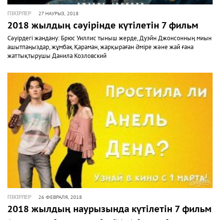
ПІКІРЛЕР
27 НАУРЫЗ, 2018
2018 жылдың сәуірінде күтілетін 7 фильм
Сәуірдегі жандану: Брюс Уиллис тыныш жерде, Дуэйн Джонсонның миын
ашытпаңыздар, жұмбақ Қараман, жарқыраған Әміре және жай ғана
жаттықтырушы Данила Козловский
ПІКІРЛЕР
26 ФЕВРАЛЯ, 2018
2018 жылдың наурызында күтілетін 7 фильм