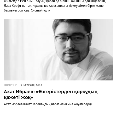
Фильмдер мен ойын-сауық: қалай да бірінші ойыншы дайындалсын,
Лара Крофт тынық мұхиты шекарасындағы тіркеушімен бірге және
барлығы сол қыз, Сиситай үшін
ПІКІРЛЕР
9 ФЕВРАЛЯ, 2018
Ахат Ибраев: «Өзгерістерден қорқудың
қажеті жоқ»
Ахат Ибраев Қанат Төребайдың наразылығына жауап берді