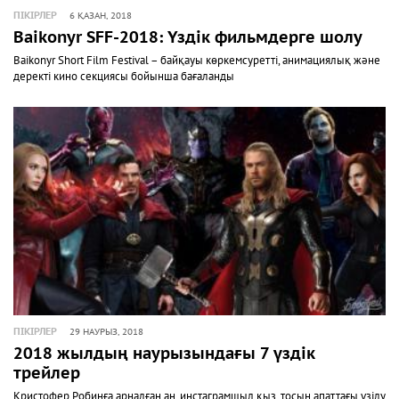
ПІКІРЛЕР
6 ҚАЗАН, 2018
Baikonyr SFF-2018: Үздік фильмдерге шолу
Baikonyr Short Film Festival – байқауы көркемсуретті, анимациялық және
деректі кино секциясы бойынша бағаланды
ПІКІРЛЕР
29 НАУРЫЗ, 2018
2018 жылдың наурызындағы 7 үздік
трейлер
Кристофер Робинға арналған аң, инстаграмшыл қыз, тосын апаттағы үзілу