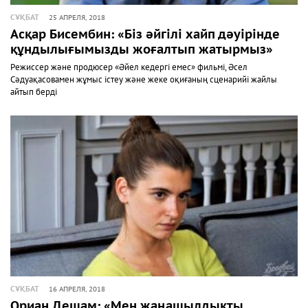
СҰҚБАТ
25 АПРЕЛЯ, 2018
Асқар Бисембин: «Біз әйгілі хайп дәуірінде
құндылығымызды жоғалтып жатырмыз»
Режиссер және продюсер «Әйел кедергі емес» фильмі, Әсел
Сәдуақасовамен жұмыс істеу және жеке оқиғаның сценарийі жайлы
айтып берді
СҰҚБАТ
16 АПРЕЛЯ, 2018
Ориан Дешам: «Мен жаңашылдықты