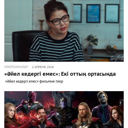
ПІКІРНАМАЛАР
2 АПРЕЛЯ, 2018
«Әйел кедергі емес»: Екі оттың ортасында
«Әйел кедергі емес» фильміне пікір