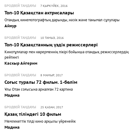
БРОДВЕЙ ТАҢДАУЫ
7 ҚЫРКҮЙЕК, 2016
Топ-10 Қазақстан актрисалары
Отандық кинемотографтың дарынды, нәзік және танымал сұлулары
Айнур
БРОДВЕЙ ТАҢДАУЫ
10 ТАМЫЗ, 2016
Топ-10 Қазақстанның үздік режиссерлері
Кинотұлғалар мен көрерменнің пікірі бойынша отандық режиссерлердің
рейтингі
Каскыр Айгерим
БРОДВЕЙ ТАҢДАУЫ
8 МАМЫР, 2017
Соғыс туралы 72 фильм. 1-бөлім
Ұлы Отан соғысына арналған 72 картина
Мадина
БРОДВЕЙ ТАҢДАУЫ
25 ҚАЗАН, 2017
Қазақ тіліндегі 10 фильм
Мемлекеттік тілді кино арқылы үйренейік
Мадина