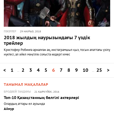
ПІКІРЛЕР
29 НАУРЫЗ, 2018
2018 жылдың наурызындағы 7 үздік
трейлер
Кристофер Робинға арналған аң, инстаграмшыл қыз, тосын апаттағы үзілу
нүктесі, ал әйел мәңгілік соғыста кедергі емес
<
1
2
3
4
5
6
7
8
9
10
25
>
...
...
ТАНЫМАЛ МАҚАЛАЛАР
БРОДВЕЙ ТАҢДАУЫ
21 ҚЫРКҮЙЕК, 2016
Топ-10 Қазақстанның белгілі актерлері
Олардың аттары ел аузында
Айнур