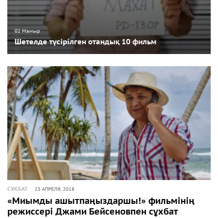
02 Мамыр
Шетелде түсірілген отандық 10 фильм
СҰҚБАТ
23 АПРЕЛЯ, 2018
«Миымды ашытпаңыздаршы!» фильмінің
режиссері Джами Бейсеновпен сұхбат