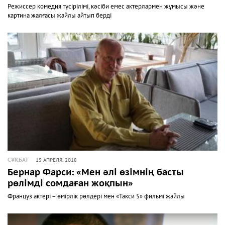
Режиссер комедия түсірілімі, кәсіби емес актерлармен жұмысы және
картина жалғасы жайлы айтып берді
СҰҚБАТ
15 АПРЕЛЯ, 2018
Бернар Фарси: «Мен әлі өзімнің басты
рөлімді сомдаған жоқпын»
Француз актері – өмірлік рөлдері мен «Такси 5» фильмі жайлы