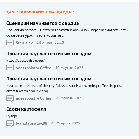
ҚАЗІР ТАЛҚЫЛАНЫП ЖАТҚАНДАР
Сценарий начинается с сердца
Полностью согласен. Поэтому казахстанское кино интересно смотреть, есть
сюжет, есть уроки и есть хорошие...
Stanislav
28 Апреля 11:13
Пролетая над ласточкиным гнездом
https://adessobistro.net/
adessobistro Coffee
30 Маусым, 2025
Пролетая над ласточкиным гнездом
Nestled in the heart of the city, Adessobistro is a charming coffee shop that
offers a warm and inviting...
adessobistro Coffee
30 Маусым, 2025
Едоки картофеля
Cупер!
ivan.dalmatov.88
09 Февраля, 2025