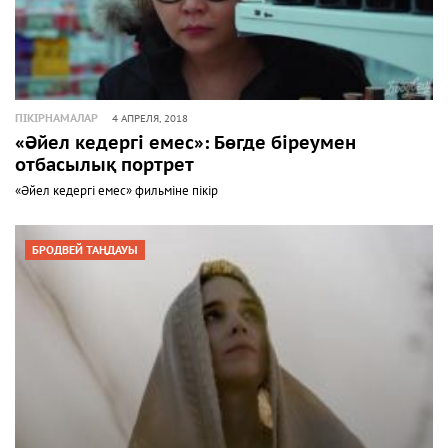
ПІКІРНАМАЛАР
4 АПРЕЛЯ, 2018
«Әйел кедергі емес»: Бөгде біреумен
отбасылық портрет
«Әйел кедергі емес» фильміне пікір
БРОДВЕЙ ТАҢДАУЫ