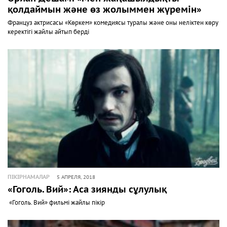
қолдаймын және өз жолыммен жүремін»
Француз актрисасы «Көркем» комедиясы туралы және оны неліктен көру
керектігі жайлы айтып берді
ПІКІРНАМАЛАР
5 АПРЕЛЯ, 2018
«Гоголь. Вий»: Аса зиянды сұлулық
«Гоголь. Вий» фильмі жайлы пікір