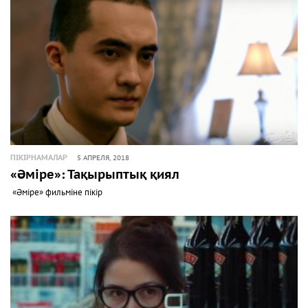
ПІКІРНАМАЛАР
5 АПРЕЛЯ, 2018
«Әміре»: Тақырыптық қиял
«Әміре» фильміне пікір