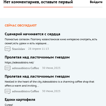
Нет комментариев, оставьте первый
Войдите
СЕЙЧАС ОБСУЖДАЮТ
Сценарий начинается с сердца
Полностью согласен. Поэтому казахстанское кино интересно смотреть, есть
сюжет, есть уроки и есть хорошие...
Stanislav
28 Апреля 11:13
Пролетая над ласточкиным гнездом
https://adessobistro.net/
adessobistro Coffee
30 Июня, 2025
Пролетая над ласточкиным гнездом
Nestled in the heart of the city, Adessobistro is a charming coffee shop that
offers a warm and inviting...
adessobistro Coffee
30 Июня, 2025
Едоки картофеля
Cупер!