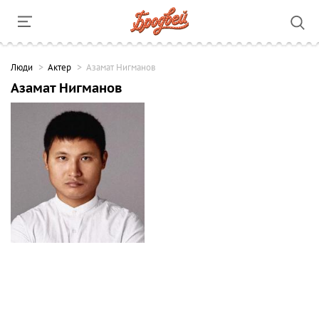
Люди
Актер
Азамат Нигманов
Азамат Нигманов