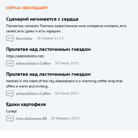
СЕЙЧАС ОБСУЖДАЮТ
Сценарий начинается с сердца
Полностью согласен. Поэтому казахстанское кино интересно смотреть, есть
сюжет, есть уроки и есть хорошие...
Stanislav
28 Апреля 11:13
Пролетая над ласточкиным гнездом
https://adessobistro.net/
adessobistro Coffee
30 Июня, 2025
Пролетая над ласточкиным гнездом
Nestled in the heart of the city, Adessobistro is a charming coffee shop that
offers a warm and inviting...
adessobistro Coffee
30 Июня, 2025
Едоки картофеля
Cупер!
ivan.dalmatov.88
09 Февраля, 2025