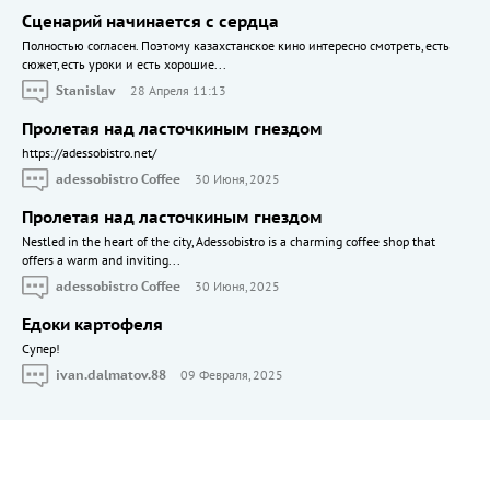
Сценарий начинается с сердца
Полностью согласен. Поэтому казахстанское кино интересно смотреть, есть
сюжет, есть уроки и есть хорошие...
Stanislav
28 Апреля 11:13
Пролетая над ласточкиным гнездом
https://adessobistro.net/
adessobistro Coffee
30 Июня, 2025
Пролетая над ласточкиным гнездом
Nestled in the heart of the city, Adessobistro is a charming coffee shop that
offers a warm and inviting...
adessobistro Coffee
30 Июня, 2025
Едоки картофеля
Cупер!
ivan.dalmatov.88
09 Февраля, 2025