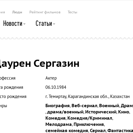
рия
Люди
Рейтинг фильмов
Тесты
Новости
Статьи
аурен Сергазин
офессия
Актер
та рождения
06.10.1984
сто рождения
г. Темиртау, Карагандинская обл., Казахстан
нры
Биография
,
Веб-сериал
,
Военный
,
Драм
,
драма/военный
,
Исторический
,
Кино
,
Комедия
,
Комедия/Криминал
,
Мелодрама
,
Приключения
,
семейная комедия
,
Сериал
,
Фантастик