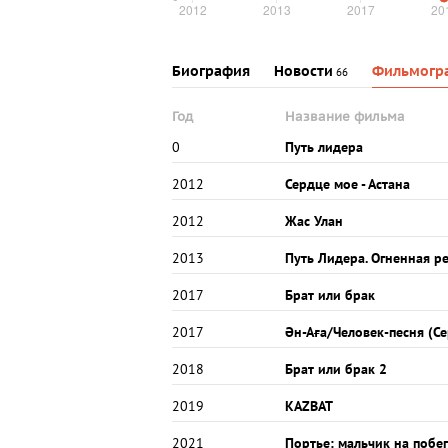
Биография
Новости
Фильмогр
66
Год
Название фильма
0
Путь лидера
2012
Сердце мое - Астана
2012
Жас Улан
2013
Путь Лидера. Огненная ре
2017
Брат или брак
2017
Ән-Аға/Человек-песня (С
2018
Брат или брак 2
2019
KAZBAT
2021
Портье: мальчик на побе