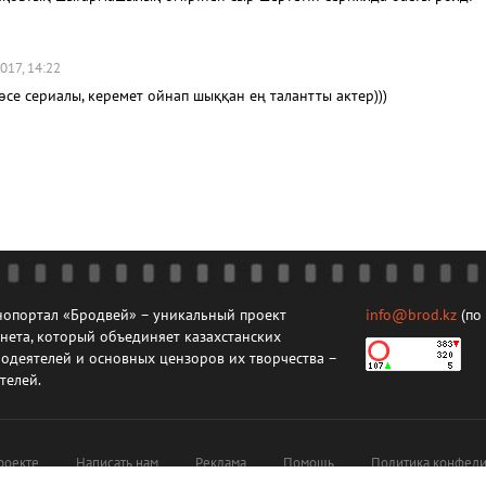
017, 14:22
өсе сериалы, керемет ойнап шыққан ең талантты актер)))
опортал «Бродвей» – уникальный проект
info@brod.kz
(по
нета, который объединяет казахстанских
одеятелей и основных цензоров их творчества –
телей.
роекте
Написать нам
Реклама
Помощь
Политика конфеди