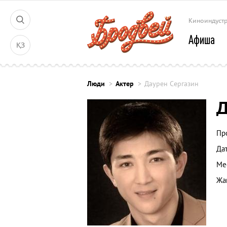
Киноиндуст
Афиша
ҚЗ
Люди
Актер
Даурен Сергазин
Д
Пр
Да
Ме
Жа