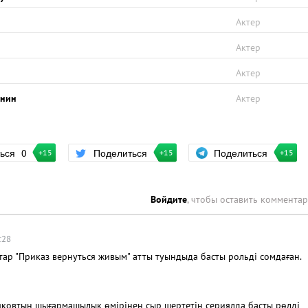
Актер
Актер
Актер
янин
Актер
Поделиться
ться
0
Поделиться
+15
+15
+15
Войдите
, чтобы оставить коммента
:28
атар "Приказ вернуться живым" атты туындыда басты рольді сомдаған.
яқовтың шығармашылық өмірінен сыр шертетін сериялда басты рөлді