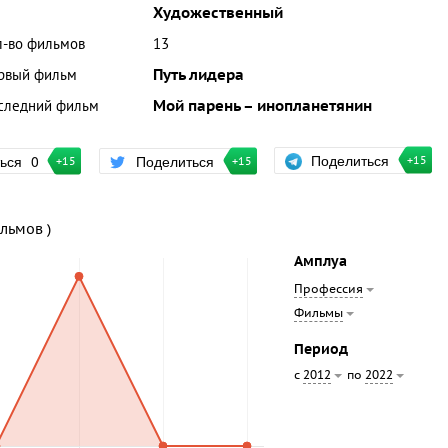
Художественный
л-во фильмов
13
рвый фильм
Путь лидера
следний фильм
Мой парень – инопланетянин
Поделиться
ться
0
Поделиться
+15
+15
+15
ильмов )
Амплуа
Профессия
Фильмы
Период
с
по
2012
2022