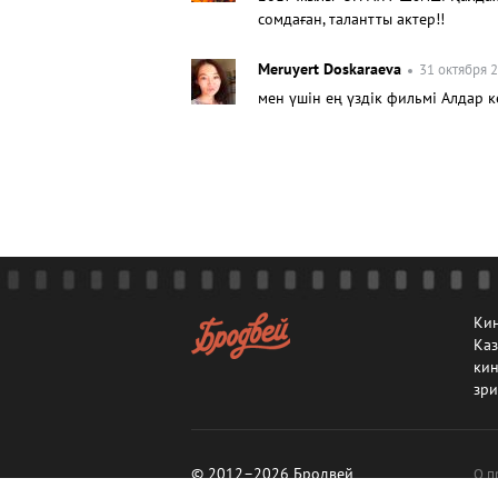
сомдаған, талантты актер!!
Meruyert Doskaraeva
31 октября 2
мен үшін ең үздік фильмі Алдар к
Кин
Каз
кин
зри
© 2012–2026 Бродвей
О п