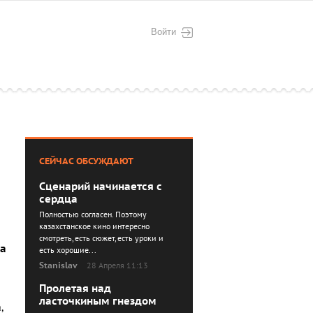
Войти
СЕЙЧАС ОБСУЖДАЮТ
Сценарий начинается с
сердца
Полностью согласен. Поэтому
казахстанское кино интересно
смотреть, есть сюжет, есть уроки и
а
есть хорошие...
Stanislav
28 Апреля 11:13
Пролетая над
ласточкиным гнездом
а
,