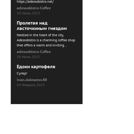
https://adessobistro.net/
adessobistro Coffee
30 Июня, 2025
Пролетая над
ласточкиным гнездом
Nestled in the heart of the city,
Adessobistro is a charming coffee shop
that offers a warm and inviting...
adessobistro Coffee
30 Июня, 2025
Едоки картофеля
Cупер!
ivan.dalmatov.88
09 Февраля, 2025