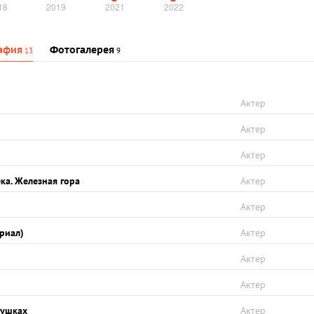
афия
Фотогалерея
13
9
Актер
Актер
Актер
ка. Железная гора
Актер
Актер
ериал)
Актер
Актер
Актер
гушках
Актер