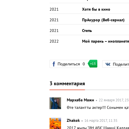
2021
Хотя бы в кино
2021
ПрАкурор (Веб-сериал)
2021
Степь
2022
Мой парень – инопланет
Поделиться
0
Подели
+15
3 комментария
Мархаба Мажи
22 января 2017, 23
Өте талантты актер!!! Сонымен қ
Zhakok
16 марта 2017, 11:35
2017 жылы "ӘН АҒА" Шәмші Қалда