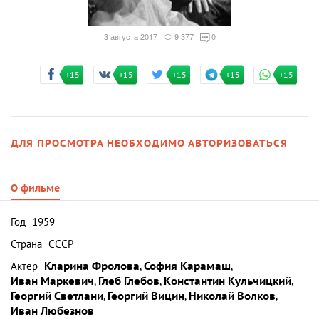
3 августа 2017
9 377
0
+15
+15
+15
+15
+15
ДЛЯ ПРОСМОТРА НЕОБХОДИМО АВТОРИЗОВАТЬСЯ
О фильме
Год
1959
Страна
СССР
Актер
Кларина Фролова
,
София Карамаш
,
Иван Маркевич
,
Глеб Глебов
,
Константин Кульчицкий
,
Георгий Светлани
,
Георгий Вицин
,
Николай Волков
,
Иван Любезнов