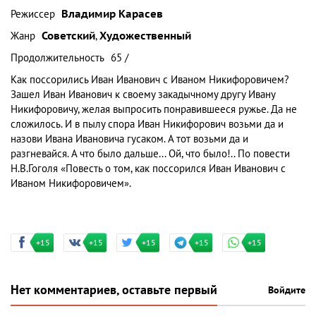
Режиссер
Владимир Карасев
Жанр
Советский
,
Художественный
Продолжительность
65 /
Как поссорились Иван Иванович с Иваном Никифоровичем?
Зашел Иван Иванович к своему закадычному другу Ивану
Никифоровичу, желая выпросить понравившееся ружье. Да не
сложилось. И в пылу спора Иван Никифорович возьми да и
назови Ивана Ивановича гусаком. А тот возьми да и
разгневайся. А что было дальше... Ой, что было!.. По повести
Н.В.Гоголя «Повесть о том, как поссорился Иван Иванович с
Иваном Никифоровичем».
+15
+15
+15
+15
+15
Нет комментариев, оставьте первый
Войдите