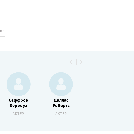
рий
Саффрон
Даллас
Лаура
Берроуз
Робертс
Рэмси
АКТЕР
АКТЕР
АКТЕР