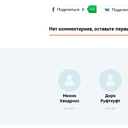
Поделиться
0
Подели
+15
Нет комментариев, оставьте перв
Лаура
Моник
Дирк
Рэмси
Хендрикс
Руфтхуфт
АКТЕР
АКТЕР
АКТЕР