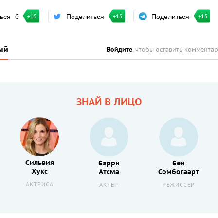
Поделиться
ться
0
Поделиться
+15
+15
+15
ый
Войдите
, чтобы оставить коммента
ЗНАЙ В ЛИЦО
Сильвия
Барри
Бен
Хукс
Атсма
Сомбогаарт
АКТРИСА
АКТЕР
РЕЖИССЕР