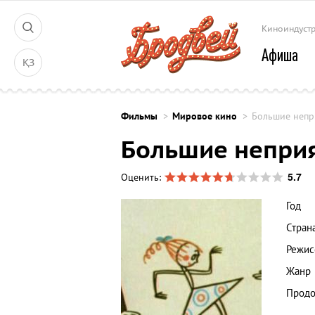
Киноиндуст
Афиша
ҚЗ
Фильмы
Мировое кино
Большие непр
Большие непри
5.7
Оценить:
Год
Стран
Режис
Жанр
Продо