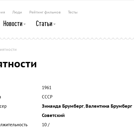
рия
Люди
Рейтинг фильмов
Тесты
Новости
Статьи
иятности
ятности
1961
а
СССР
сер
Зинаида Брумберг
,
Валентина Брумберг
Советский
лжительность
10 /